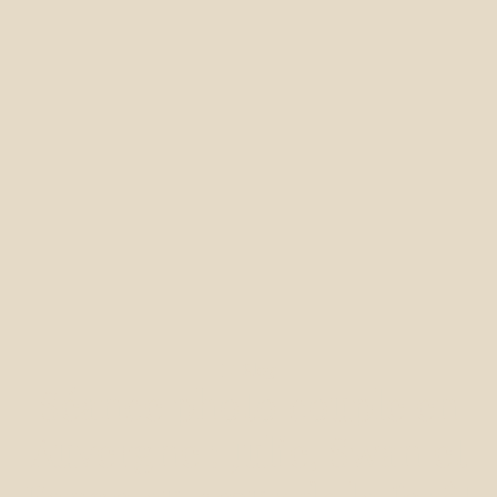
Blog
Séance photo couple en
Auvergne : Julie, Swan et