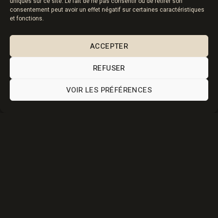
uniques sur ce site. Le fait de ne pas consentir ou de retirer son
consentement peut avoir un effet négatif sur certaines caractéristiques
et fonctions.
Photographe dans le Puy de Dôme pour les particuliers et
ACCEPTER
les professionnels.
REFUSER
Menu
VOIR LES PRÉFÉRENCES
Particuliers
Professionnels
Blog
Mentions légales
Mentions Légales
CGV & RGPD