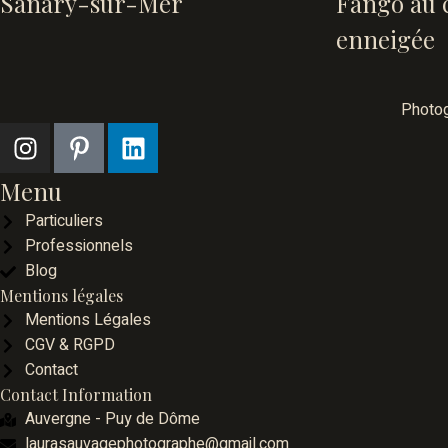
Sanary-sur-Mer
Fango au c
enneigée
Photog
Menu
Particuliers
Professionnels
Blog
Mentions légales
Mentions Légales
CGV & RGPD
Contact
Contact Information
Auvergne - Puy de Dôme
laurasauvagephotographe@gmail.com