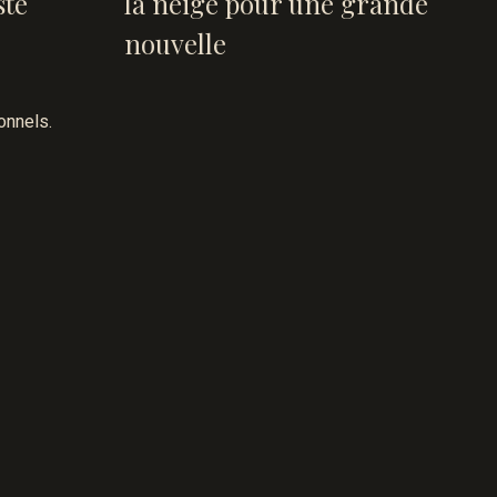
ste
la neige pour une grande
nouvelle
onnels.