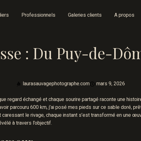
liers
Professionnels
Galeries clients
A propos
sse : Du Puy-de-Dôm
laurasauvagephotographe.com
mars 9, 2026
ue regard échangé et chaque sourire partagé raconte une histoire 
ir parcouru 600 km, j’ai posé mes pieds sur ce sable doré, prête à
caressant le rivage, chaque instant s’est transformé en une œuvre
lé à travers l’objectif.